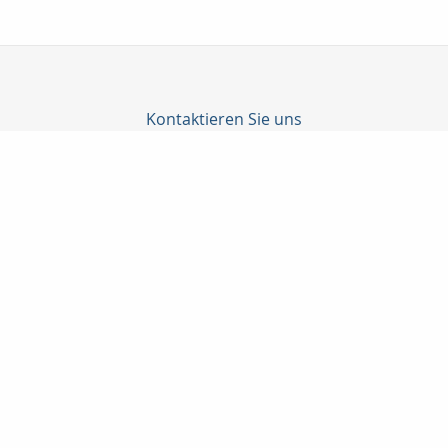
Kontaktieren Sie uns
Profil Finanz GmbH
Yusuf Simsek
Landgerichtstr. 7
86199 Augsburg
0821 5082426
0179 3251028
0821 5082741
info@profilfinanz.de
http://www.profilfinanz.de
Nachricht schreiben