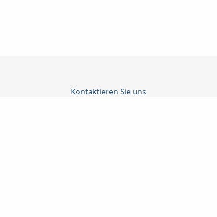
Kontaktieren Sie uns
Profil Finanz GmbH
Yusuf Simsek
Landgerichtstr. 7
86199 Augsburg
0821 5082426
0179 3251028
0821 5082741
info@profilfinanz.de
http://www.profilfinanz.de