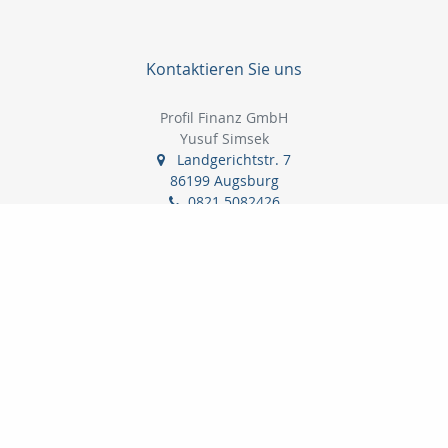
Kontaktieren Sie uns
Profil Finanz GmbH
Yusuf Simsek
Landgerichtstr. 7
86199 Augsburg
0821 5082426
0179 3251028
0821 5082741
info@profilfinanz.de
http://www.profilfinanz.de
Nachricht schreiben
zum Kundenbereich