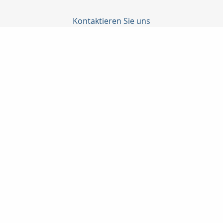
Kontaktieren Sie uns
Profil Finanz GmbH
Yusuf Simsek
Landgerichtstr. 7
86199 Augsburg
0821 5082426
0179 3251028
0821 5082741
info@profilfinanz.de
http://www.profilfinanz.de
Nachricht schreiben
zum Kundenbereich