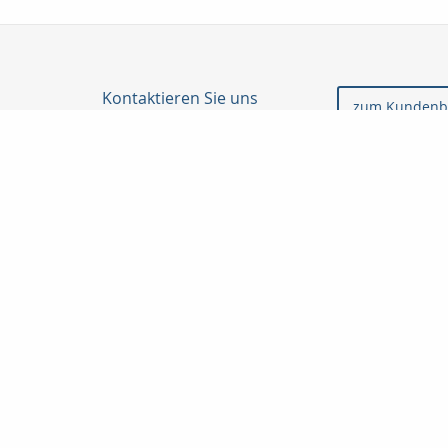
Kontaktieren Sie uns
zum Kundenb
Profil Finanz GmbH
Yusuf Simsek
Landgerichtstr. 7
86199 Augsburg
0821 5082426
0179 3251028
0821 5082741
info@profilfinanz.de
http://www.profilfinanz.de
Nachricht schreiben