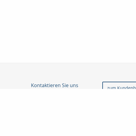
Kontaktieren Sie uns
zum Kundenb
Profil Finanz GmbH
Yusuf Simsek
Landgerichtstr. 7
86199 Augsburg
0821 5082426
0179 3251028
0821 5082741