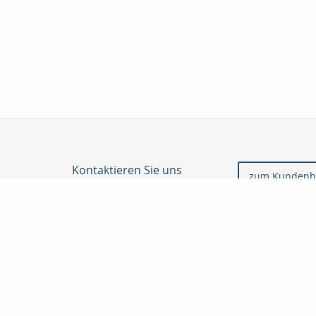
Kontaktieren Sie uns
zum Kundenb
Profil Finanz GmbH
Yusuf Simsek
Landgerichtstr. 7
86199 Augsburg
0821 5082426
0179 3251028
0821 5082741
info@profilfinanz.de
http://www.profilfinanz.de