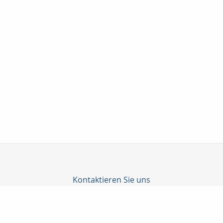
Kontaktieren Sie uns
Profil Finanz GmbH
Yusuf Simsek