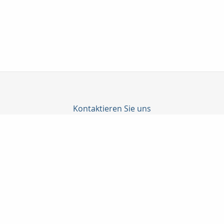
Kontaktieren Sie uns
Profil Finanz GmbH
Yusuf Simsek
Landgerichtstr. 7
86199 Augsburg
0821 5082426
0179 3251028
0821 5082741
info@profilfinanz.de
http://www.profilfinanz.de