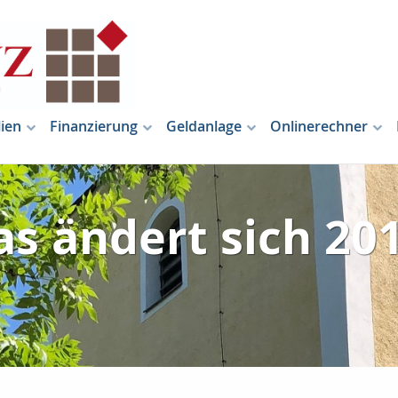
ien
Finanzierung
Geldanlage
Onlinerechner
s ändert sich 20