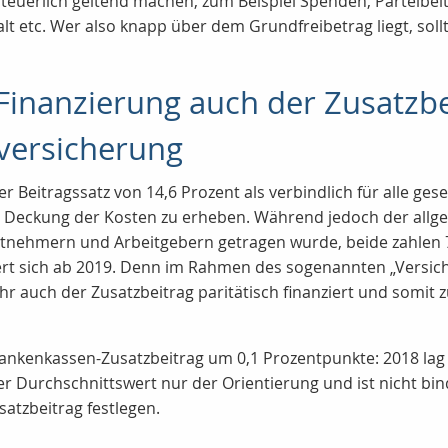
euerlich geltend machen, zum Beispiel Spenden, Parteibeitr
etc. Wer also knapp über dem Grundfreibetrag liegt, sollte
Finanzierung auch der Zusatzbe
versicherung
ner Beitragssatz von 14,6 Prozent als verbindlich für alle g
ur Deckung der Kosten zu erheben. Während jedoch der allge
beitnehmern und Arbeitgebern getragen wurde, beide zahlen
dert sich ab 2019. Denn im Rahmen des sogenannten „Versic
auch der Zusatzbeitrag paritätisch finanziert und somit z
ankenkassen-Zusatzbeitrag um 0,1 Prozentpunkte: 2018 lag
ieser Durchschnittswert nur der Orientierung und ist nicht b
atzbeitrag festlegen.