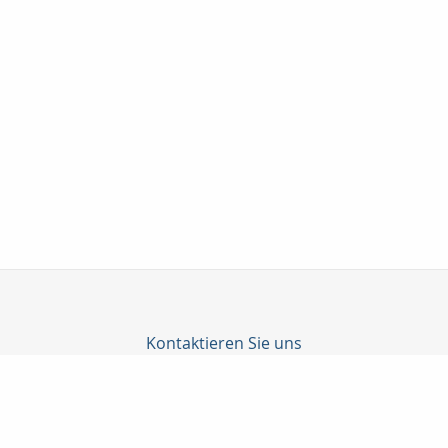
Kontaktieren Sie uns
Profil Finanz GmbH
Yusuf Simsek
Landgerichtstr. 7