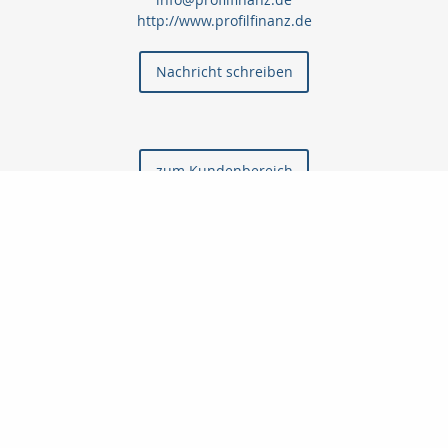
http://www.profilfinanz.de
Nachricht schreiben
zum Kundenbereich
Startseite
Privat
Gewerbe
Immobilien
Finanzierung
Geldanlage