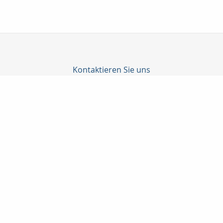
Kontaktieren Sie uns
Profil Finanz GmbH
Yusuf Simsek
Landgerichtstr. 7
86199 Augsburg
0821 5082426
0179 3251028
0821 5082741
info@profilfinanz.de
http://www.profilfinanz.de
Nachricht schreiben