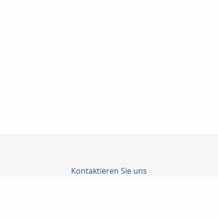
Kontaktieren Sie uns
Profil Finanz GmbH
Yusuf Simsek
Landgerichtstr. 7